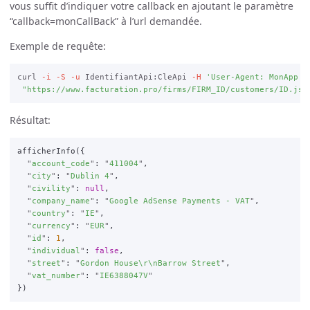
vous suffit d’indiquer votre callback en ajoutant le paramètre
“callback=monCallBack” à l’url demandée.
Exemple de requête:
curl 
-i
-S
-u
 IdentifiantApi:CleApi 
-H
'User-Agent: MonApp (
"https://www.facturation.pro/firms/FIRM_ID/customers/ID.jso
Résultat:
afficherInfo
({
"
account_code
"
:
"
411004
"
,
"
city
"
:
"
Dublin 4
"
,
"
civility
"
:
null
,
"
company_name
"
:
"
Google AdSense Payments - VAT
"
,
"
country
"
:
"
IE
"
,
"
currency
"
:
"
EUR
"
,
"
id
"
:
1
,
"
individual
"
:
false
,
"
street
"
:
"
Gordon House
\r\n
Barrow Street
"
,
"
vat_number
"
:
"
IE6388047V
"
})