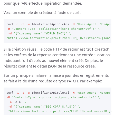
pour que l’API effectue l’opération demandée.
Voici un exemple de création à l’aide de curl :
curl 
-i
-S
-u
 IdentifiantApi:CleApi 
-H
'User-Agent: MonApp (
-H
'Content-Type: application/json; charset=utf-8'
\
-d
'{"company_name":"WORLD INC"}'
\
"https://www.facturation.pro/firms/FIRM_ID/customers.json"
Si la création réussi, le code HTTP de retour est “201 Created”
et les entêtes de la réponse contiennent une entrée “Location”
indiquant l’url d’accès au nouvel élément créé. De plus, le
résultat contient le détail JSON de la ressource créée.
Sur un principe similaire, la mise à jour des enregistrements
se fait à l’aide d’une requête de type PATCH. Par exemple:
curl 
-i
-S
-u
 IdentifiantApi:CleApi 
-H
'User-Agent: MonApp (
-H
'Content-Type: application/json; charset=utf-8'
\
-X
 PATCH 
\
-d
'{"company_name":"BIG CORP S.A.S"}'
\
"https://www.facturation.pro/firms/FIRM_ID/customers/ID.jso