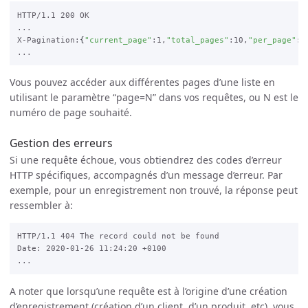
HTTP/1.1 200 OK

...

X-Pagination:
{
"current_page"
:1,
"total_pages"
:10,
"per_page"
:3
Vous pouvez accéder aux différentes pages d’une liste en
utilisant le paramètre “page=N” dans vos requêtes, ou N est le
numéro de page souhaité.
Gestion des erreurs
Si une requête échoue, vous obtiendrez des codes d’erreur
HTTP spécifiques, accompagnés d’un message d’erreur. Par
exemple, pour un enregistrement non trouvé, la réponse peut
ressembler à:
HTTP/1.1 404 The record could not be found

Date: 2020-01-26 11:24:20 +0100

A noter que lorsqu’une requête est à l’origine d’une création
d’enregistrement (création d’un client, d’un produit, etc), vous