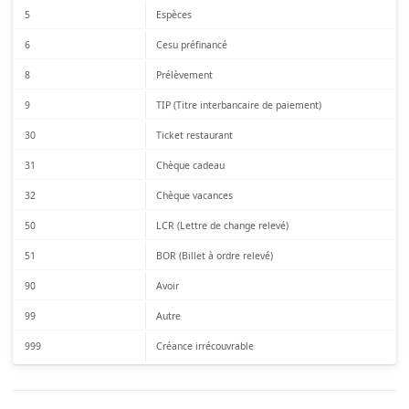
5
Espèces
6
Cesu préfinancé
8
Prélèvement
9
TIP (Titre interbancaire de paiement)
30
Ticket restaurant
31
Chèque cadeau
32
Chèque vacances
50
LCR (Lettre de change relevé)
51
BOR (Billet à ordre relevé)
90
Avoir
99
Autre
999
Créance irrécouvrable